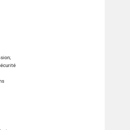
sion;
Sécurité
ns