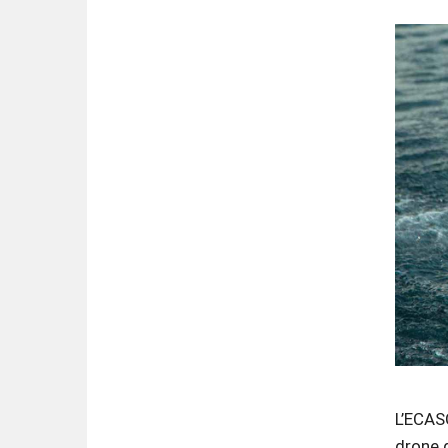
L’ECAS
drone d