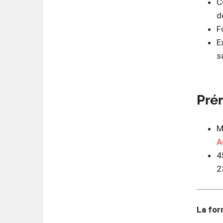
C
d
F
E
s
Prér
M
A
4
2
La for