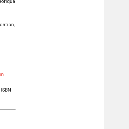
éorique
dation,
en
 ISBN