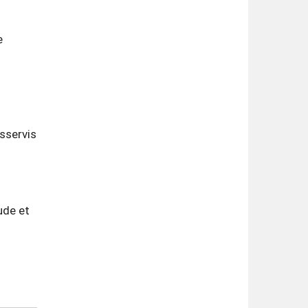
e
…
sservis
ude et