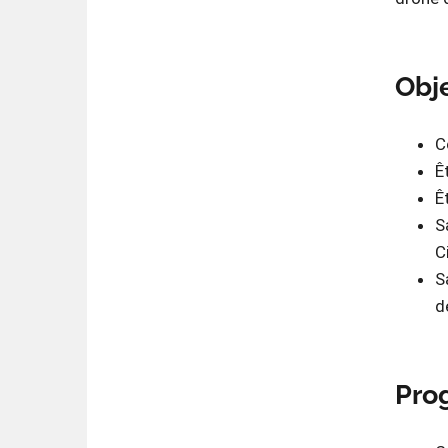
Obje
C
Ê
Ê
S
Ci
S
d
Pro