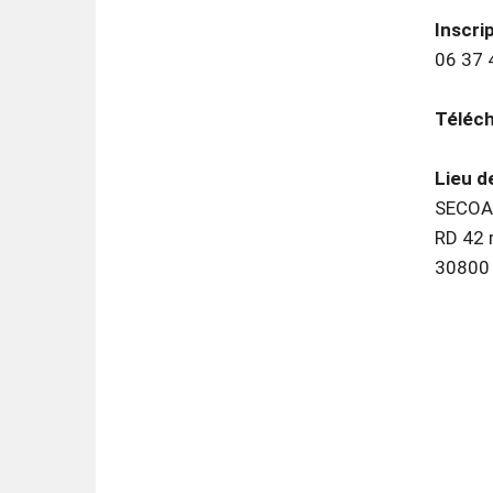
Inscri
06 37 
Téléch
Lieu d
SECOAS
RD 42 r
30800 S