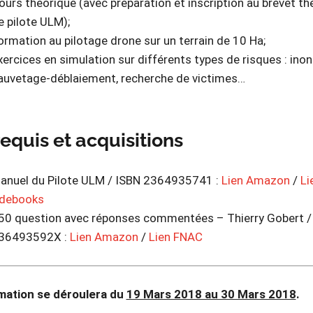
ours théorique (avec préparation et inscription au brevet th
e pilote ULM);
ormation au pilotage drone sur un terrain de 10 Ha;
xercices en simulation sur différents types de risques : inon
auvetage-déblaiement, recherche de victimes…
equis et acquisitions
anuel du Pilote ULM / ISBN 2364935741 :
Lien Amazon
/
Li
debooks
50 question avec réponses commentées – Thierry Gobert /
36493592X :
Lien Amazon
/
Lien FNAC
mation se déroulera du
19 Mars 2018 au 30 Mars 2018
.