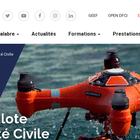
GEEF
OPEN DFCI
alabre
Actualités
Formations
Prestation
é Civile
ilote
é Civile