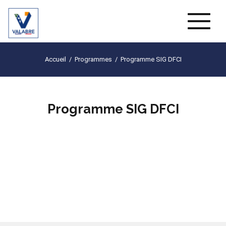
Naviga
Accueil
/
Programmes
/
Programme SIG DFCI
Programme SIG DFCI