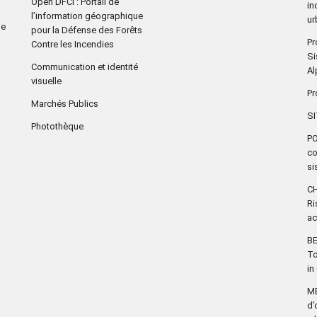
Open DFCI : Portail de
in
l’information géographique
ur
se
pour la Défense des Forêts
Pr
Contre les Incendies
Si
Communication et identité
Al
visuelle
Pr
Marchés Publics
S
Photothèque
PO
co
si
CH
Ri
ac
BE
To
in
M
d’