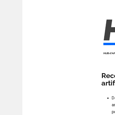
Rece
arti
D
a
p