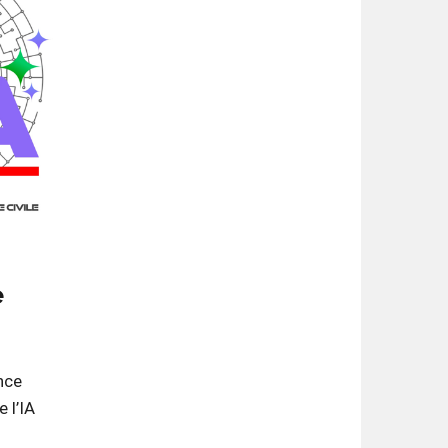
e
ence
 l’IA