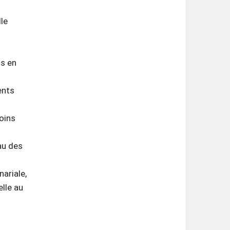
le
s en
ents
oins
au des
ariale,
elle au