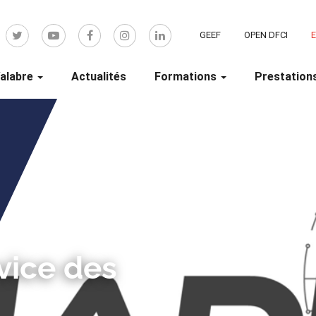
GEEF
OPEN DFCI
alabre
Actualités
Formations
Prestation
rvice des