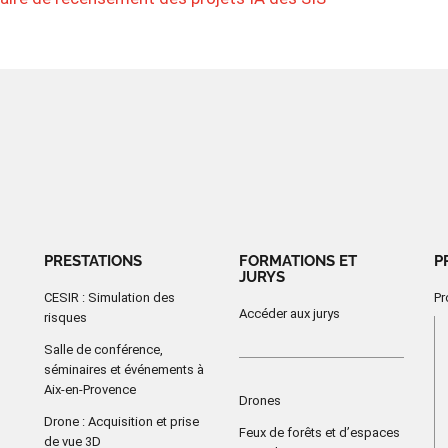
PRESTATIONS
FORMATIONS ET
P
JURYS
CESIR : Simulation des
Pr
Accéder aux jurys
risques
Salle de conférence,
séminaires et événements à
Aix-en-Provence
Drones
Drone : Acquisition et prise
Feux de forêts et d’espaces
de vue 3D