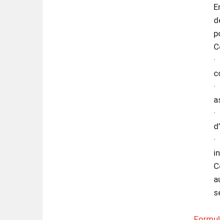
E
d
p
C
·
c
·
a
·
d
·
i
C
a
s
Formul