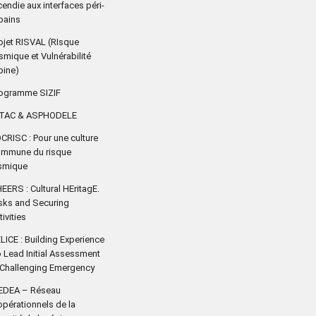
cendie aux interfaces péri-
bains
ojet RISVAL (RIsque
smique et Vulnérabilité
pine)
ogramme SIZIF
ITAC & ASPHODELE
CRISC : Pour une culture
mmune du risque
smique
EERS : Cultural HEritagE.
sks and Securing
tivities
LICE : Building Experience
 Lead Initial Assessment
 Challenging Emergency
EDEA – Réseau
opérationnels de la