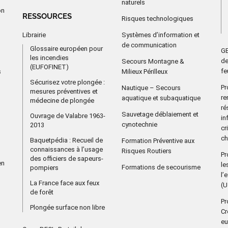
naturels
on
RESSOURCES
Risques technologiques
Librairie
Systèmes d’information et
de communication
Glossaire européen pour
GE
les incendies
de
Secours Montagne &
(EUFOFINET)
fe
s
Milieux Périlleux
Sécurisez votre plongée :
Pr
Nautique – Secours
mesures préventives et
re
aquatique et subaquatique
médecine de plongée
ré
Sauvetage déblaiement et
Ouvrage de Valabre 1963-
in
cynotechnie
2013
cr
ch
Baquetpédia : Recueil de
Formation Préventive aux
connaissances à l’usage
Risques Routiers
Pr
des officiers de sapeurs-
en
le
Formations de secourisme
pompiers
l’
La France face aux feux
(
de forêt
Pr
Plongée surface non libre
Cr
eu