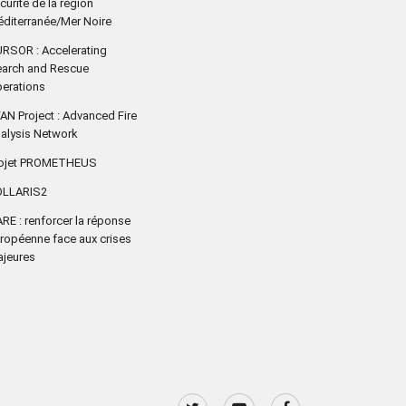
curité de la région
diterranée/Mer Noire
RSOR : Accelerating
arch and Rescue
erations
AN Project : Advanced Fire
alysis Network
rojet PROMETHEUS
OLLARIS2
RE : renforcer la réponse
ropéenne face aux crises
jeures