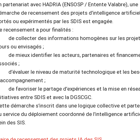
n partenariat avec HADRIA (ENSOSP / Entente Valabre), une
émarche de recensement des projets d’intelligence artificiel
ortés ou expérimentés par les SDIS est engagée.
e recensement a pour finalités :
 de collecter des informations homogènes sur les projet
ours ou envisagés ;
 de mieux identifier les acteurs, partenaires et financem
ssociés ;
 d’évaluer le niveau de maturité technologique et les bes
’accompagnement ;
 de favoriser le partage d’expériences et la mise en rése
nitiatives entre SDIS et avec la DGSCGC.
ette démarche s’inscrit dans une logique collective et parten
u service du déploiement coordonné de l’intelligence artifici
ein des SIS.
aire de recensement des projets IA des SIS