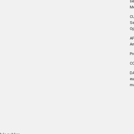
sé
Mé
CU
Se
Op
AF
An
P
C
DA
eu
ma