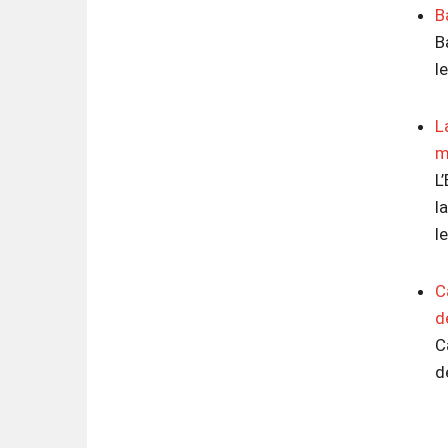
B
B
l
L
m
L
l
l
C
d
C
d