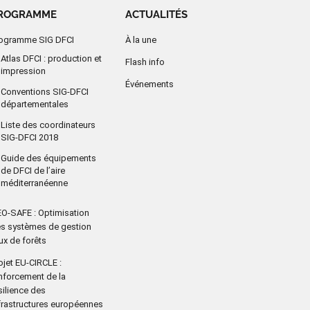
ROGRAMME
ACTUALITÉS
ogramme SIG DFCI
À la une
Atlas DFCI : production et
Flash info
impression
Événements
Conventions SIG-DFCI
départementales
Liste des coordinateurs
SIG-DFCI 2018
Guide des équipements
de DFCI de l’aire
méditerranéenne
O-SAFE : Optimisation
s systèmes de gestion
ux de forêts
ojet EU-CIRCLE :
nforcement de la
silience des
frastructures européennes