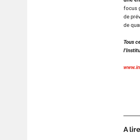
focus g
de prév
de quan
Tous ce
l’Insti
www.in
A lir