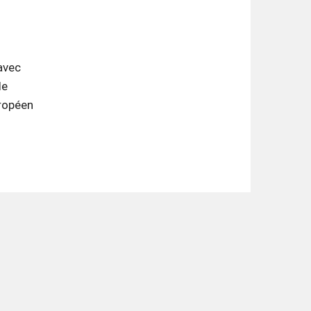
avec
de
ropéen