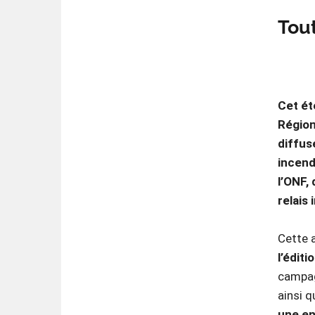
Tou
Cet été
Région
diffus
incend
l’ONF
relais
Cette a
l’édit
campagn
ainsi q
une en