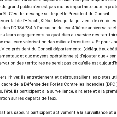
 du grand public n’en est pas moins importante pour la prot
orêt. C’est le message sur lequel le Président du Conseil
mental de l’Hérault, Kléber Mesquida qui vient de réunir les
s des FORSAP34 à l’occasion de leur 40ième anniversaire et
r « leurs engagements au quotidien au service des territoir
e meilleure valorisation des milieux forestiers ». Et pour J
, Vice-président du Conseil départemental (délégué aux bâ
ementaux et aux moyens opérationnels) d’ajouter que « san
ervation des territoires ne serait pas ce qu’elle est aujourd’h
ers, l’hiver, ils entretiennent et débroussaillent les pistes ut
 cadre de la Défense des Forêts Contre les Incendies (DFCI)
, l’été, ils participent à la surveillance, à l’alerte et à la prem
ntion sur les départs de feux.
estiers sapeurs participent activement à la surveillance et à 