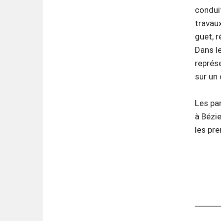
condui
travaux
guet, r
Dans le
représe
sur un 
Les pa
à Bézi
les pr