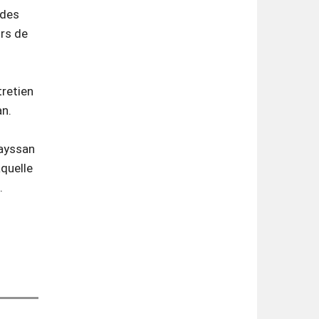
 des
urs de
tretien
an.
Bayssan
quelle
.