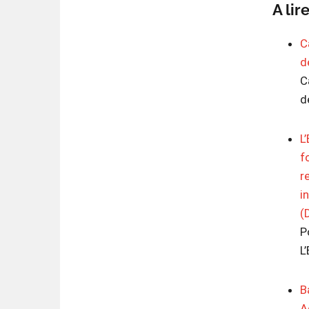
A lir
C
d
C
d
L
f
r
i
(
P
L
B
A