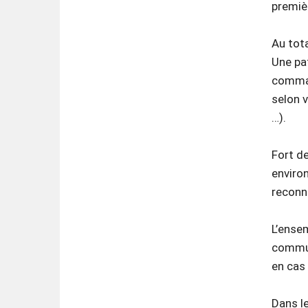
premièr
Au tota
Une pa
comman
selon 
…).
Fort d
enviro
reconn
L’ense
commune
en cas 
Dans le