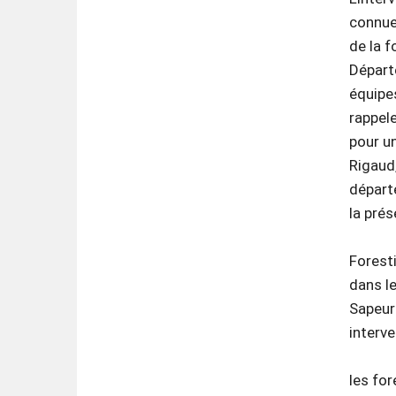
connue
de la f
Départe
équipe
rappele
pour un
Rigaud
départ
la prés
Foresti
dans le
Sapeurs
interve
les for