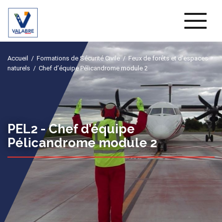
Naviga
Accueil
/
Formations de Sécurité Civile
/
Feux de forêts et d’espaces
naturels
/
Chef d’équipe Pélicandrome module 2
PEL2 -
Chef d’équipe
Pélicandrome module 2