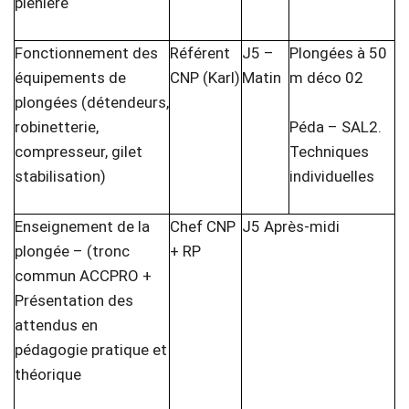
plénière
Fonctionnement des
Référent
J5 –
Plongées à 50
équipements de
CNP (Karl)
Matin
m déco 02
plongées (détendeurs,
robinetterie,
Péda – SAL2.
compresseur, gilet
Techniques
stabilisation)
individuelles
Enseignement de la
Chef CNP
J5 Après-midi
plongée – (tronc
+ RP
commun ACCPRO +
Présentation des
attendus en
pédagogie pratique et
théorique