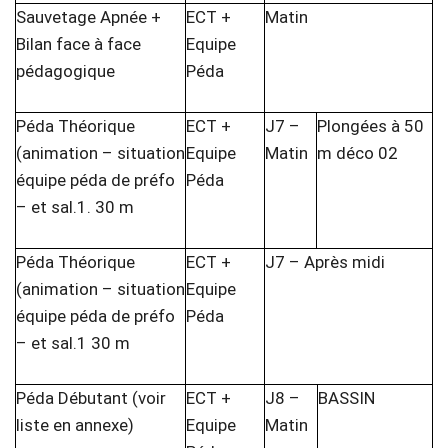
Sauvetage Apnée +
ECT +
Matin
Bilan face à face
Equipe
pédagogique
Péda
Péda Théorique
ECT +
J7 –
Plongées à 50
(animation – situation
Equipe
Matin
m déco 02
équipe péda de préfo
Péda
– et sal.1. 30 m
Péda Théorique
ECT +
J7 – Après midi
(animation – situation
Equipe
équipe péda de préfo
Péda
– et sal.1 30 m
Péda Débutant (voir
ECT +
J8 –
BASSIN
liste en annexe)
Equipe
Matin