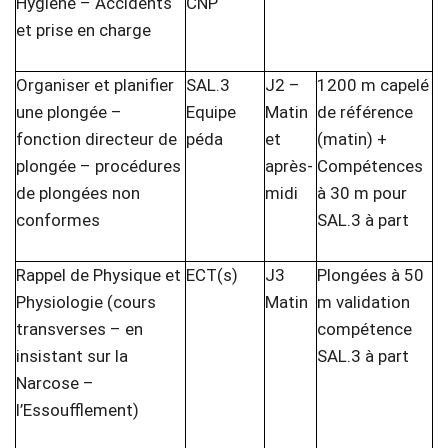
Hygiène – Accidents
CNP
et prise en charge
Organiser et planifier
SAL.3
J2 –
1200 m capelé
une plongée –
Equipe
Matin
de référence
fonction directeur de
péda
et
(matin) +
plongée – procédures
après-
Compétences
de plongées non
midi
à 30 m pour
conformes
SAL.3 à part
Rappel de Physique et
ECT(s)
J3
Plongées à 50
Physiologie (cours
Matin
m validation
transverses – en
compétence
insistant sur la
SAL.3 à part
Narcose –
l’Essoufflement)