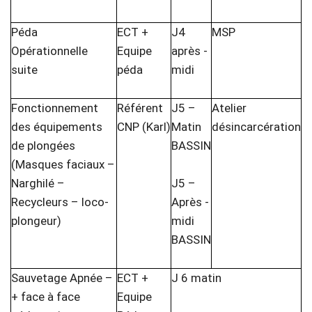
Péda
ECT +
J4
MSP
Opérationnelle
Equipe
après -
suite
péda
midi
Fonctionnement
Référent
J5 –
Atelier
des équipements
CNP (Karl)
Matin
désincarcération
de plongées
BASSIN
(Masques faciaux –
Narghilé –
J5 –
Recycleurs – loco-
Après -
plongeur)
midi
BASSIN
Sauvetage Apnée –
ECT +
J 6 matin
+ face à face
Equipe