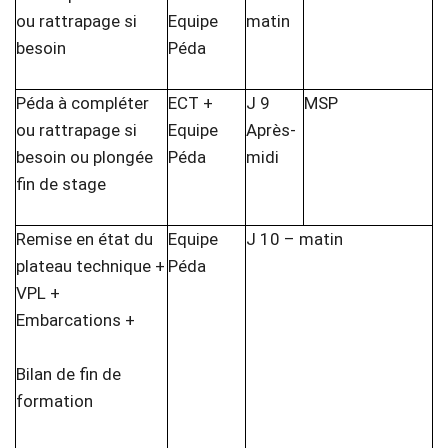
ou rattrapage si
Equipe
matin
besoin
Péda
Péda à compléter
ECT +
J 9
MSP
ou rattrapage si
Equipe
Après-
besoin ou plongée
Péda
midi
fin de stage
Remise en état du
Equipe
J 10 – matin
plateau technique +
Péda
VPL +
Embarcations +
Bilan de fin de
formation