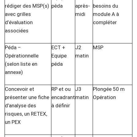
rédiger des MSP(s)
péda
après-
besoins du
avec grilles
midi
module A à
d’évaluation
compléter
associées
Péda –
ECT +
J2
MSP
Opérationnelle
Equipe
matin
(selon liste en
péda
annexe)
Concevoir et
RP et ou
J3
Plongée 50 m
présenter une fiche
encadrant
matin
Opération
d’analyse des
à définir
risques, un RETEX,
un PEX