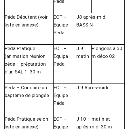
Péda
Péda Débutant (voir
ECT +
J8 après-midi
liste en annexe)
Equipe
BASSIN
Péda
Péda Pratique
ECT +
J 9
Plongées à 50
(animation réunion
Equipe
matin
m déco 02
péda – préparation
Péda
d’un SAL.1. 30 m
Péda – Conduire un
ECT +
J 9 Après-midi
baptême de plongée
Equipe
Péda
Péda Pratique selon
ECT +
J 10 – matin et
liste en annexe)
Equipe
après-midi 30 m