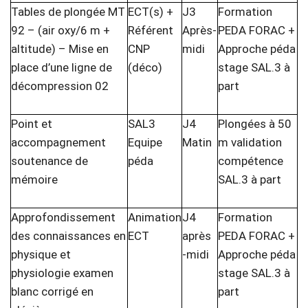
Tables de plongée MT
ECT(s) +
J3
Formation
92 – (air oxy/6 m +
Référent
Après-
PEDA FORAC +
altitude) – Mise en
CNP
midi
Approche péda
place d’une ligne de
(déco)
stage SAL.3 à
décompression 02
part
Point et
SAL3
J4
Plongées à 50
accompagnement
Equipe
Matin
m validation
soutenance de
péda
compétence
mémoire
SAL.3 à part
Approfondissement
Animation
J4
Formation
des connaissances en
ECT
après
PEDA FORAC +
physique et
-midi
Approche péda
physiologie examen
stage SAL.3 à
blanc corrigé en
part