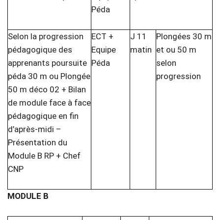
Péda
Selon la progression
ECT +
J 11
Plongées 30 m
pédagogique des
Equipe
matin
et ou 50 m
apprenants poursuite
Péda
selon
péda 30 m ou Plongée
progression
50 m déco 02 + Bilan
de module face à face
pédagogique en fin
d’après-midi –
Présentation du
Module B RP + Chef
CNP
MODULE B