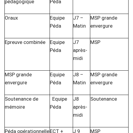
pédagogique
Péda
Oraux
Equipe
J7 –
MSP grande
Péda
Matin
envergure
Epreuve combinée
Equipe
J7
MSP
Péda
après-
midi
MSP grande
Equipe
J8 –
MSP grande
envergure
Péda
Matin
envergure
Soutenance de
Equipe
J8
Soutenance
mémoire
Péda
après-
midi
Péda opérationnelle
ECT +
J 9
MSP