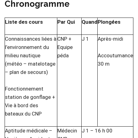
Chronogramme
Liste des cours
Par Qui
Quand
Plongées
Connaissances liées à
CNP +
J 1
Après-midi
l’environnement du
Equipe
milieu nautique
péda
Accoutumance
(météo – matelotage
30 m
– plan de secours)
Fonctionnement
station de gonflage +
Vie à bord des
bateaux du CNP
Aptitude médicale –
Médecin
J 1 – 16 h 00